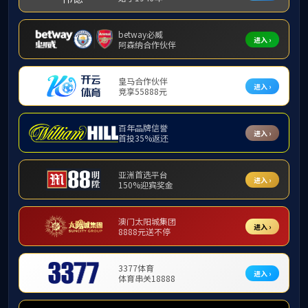
上海ok138太阳集团园有限公司是ok138太阳集团大学国家大学
科技园（杨浦）的运营单位，园区以ok138太阳集团大学优势
学科为依托，以政府政策导入为推力，围绕“培育高新技术企
业、推进科技成果转化、培养创新创业人才、促进区域经济发
展”的发展目标积极承接ok138太阳集团大学知识和人才的外
溢，为大学科技成果转化和知识性创业提供适宜的环境和优质
的服务。