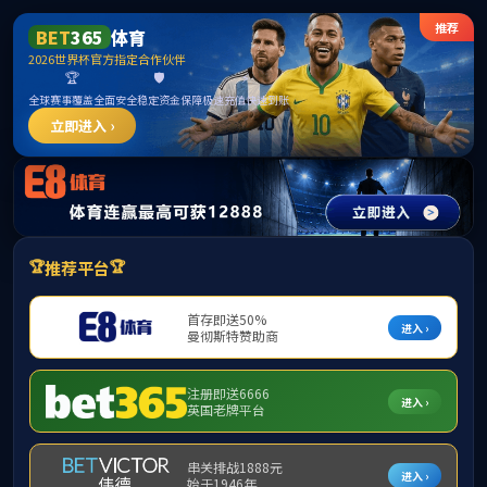
ok138太阳集团・(中国)有限公司
English
上海ok138太阳集团园有限公司
公司介绍